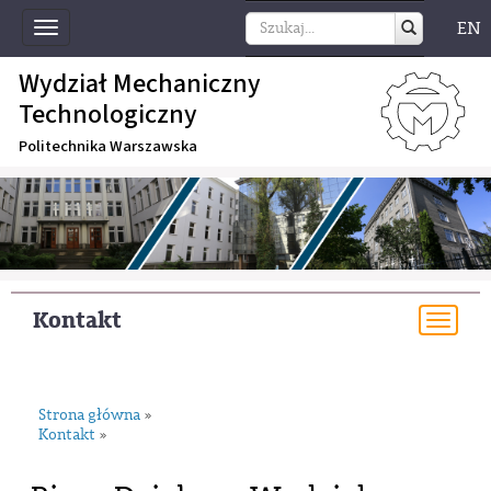
EN
Toggle
navigation
Wydział Mechaniczny
Technologiczny
Politechnika Warszawska
Kontakt
Togg
navi
Strona główna
»
Kontakt
»