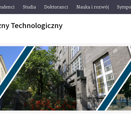
tudenci
Studia
Doktoranci
Nauka i rozwój
Sympo
zny Technologiczny