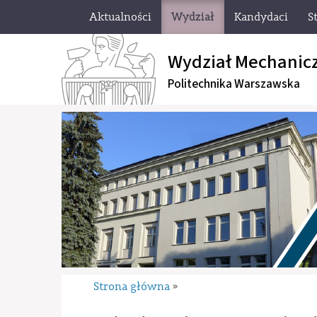
Aktualności
Wydział
Kandydaci
S
Wydział Mechanic
Politechnika Warszawska
Strona główna
»