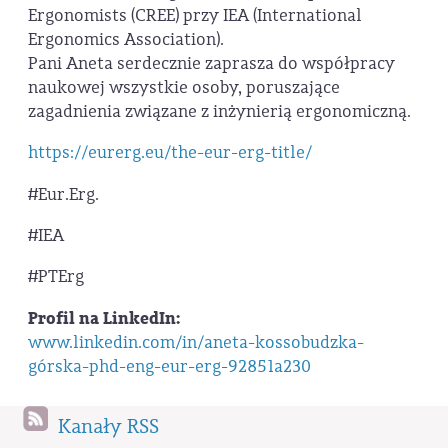
Ergonomists (CREE) przy IEA (International
Ergonomics Association).
Pani Aneta serdecznie zaprasza do współpracy
naukowej wszystkie osoby, poruszające
zagadnienia związane z inżynierią ergonomiczną.
https://eurerg.eu/the-eur-erg-title/
#Eur.Erg.
#IEA
#PTErg
Profil na LinkedIn:
www.linkedin.com/in/aneta-kossobudzka-
górska-phd-eng-eur-erg-92851a230
Kanały RSS