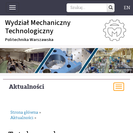
EN
Toggle
navigation
Wydział Mechaniczny
Technologiczny
Politechnika Warszawska
Aktualności
Togg
navi
Strona główna
»
Aktualności
»