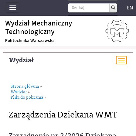
EN
Toggle
navigation
Wydział Mechaniczny
Technologiczny
Politechnika Warszawska
Wydział
Togg
navi
Strona główna
»
Wydział
»
Pliki do pobrania
»
Zarządzenia Dziekana WMT
Zarządzenie nr 2/2026 Dziekana