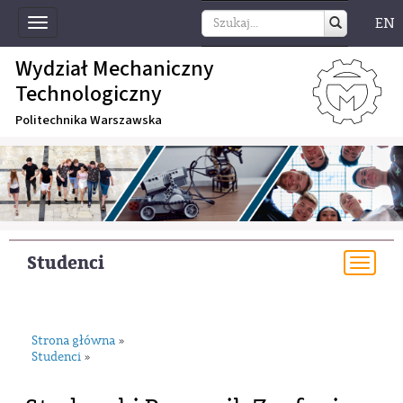
EN
Toggle
navigation
Wydział Mechaniczny
Technologiczny
Politechnika Warszawska
Studenci
Togg
navi
Strona główna
»
Studenci
»