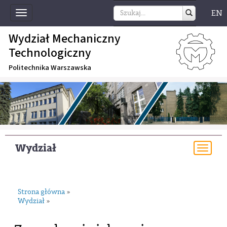
EN
Toggle
navigation
Wydział Mechaniczny
Technologiczny
Politechnika Warszawska
Wydział
Togg
navi
Strona główna
»
Wydział
»