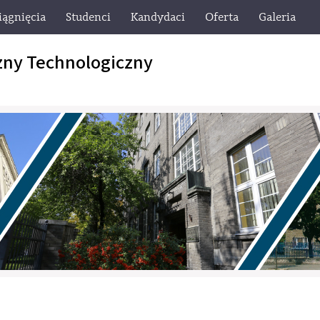
iągnięcia
Studenci
Kandydaci
Oferta
Galeria
zny Technologiczny