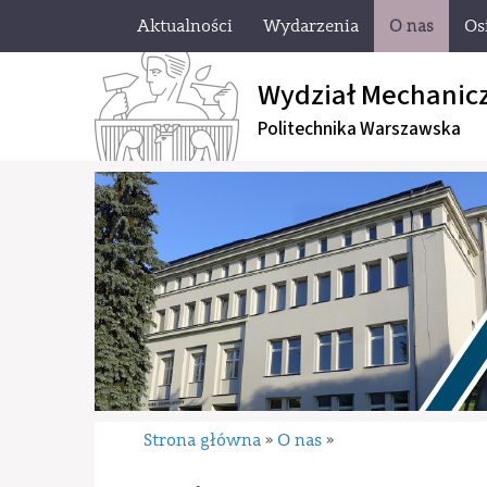
Aktualności
Wydarzenia
O nas
Os
Wydział Mechanic
Politechnika Warszawska
Strona główna
O nas
»
»