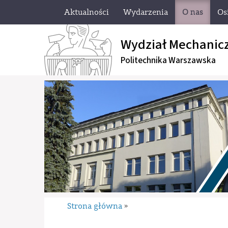
Aktualności
Wydarzenia
O nas
Os
Wydział Mechanic
Politechnika Warszawska
Strona główna
»