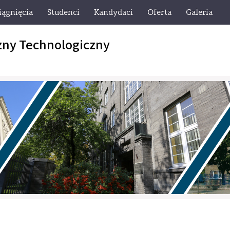
iągnięcia
Studenci
Kandydaci
Oferta
Galeria
zny Technologiczny